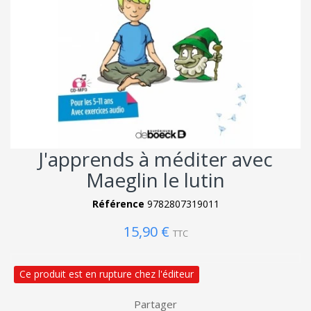
J'apprends à méditer avec
Maeglin le lutin
Référence
9782807319011
15,90 €
TTC
Ce produit est en rupture chez l'éditeur
Partager