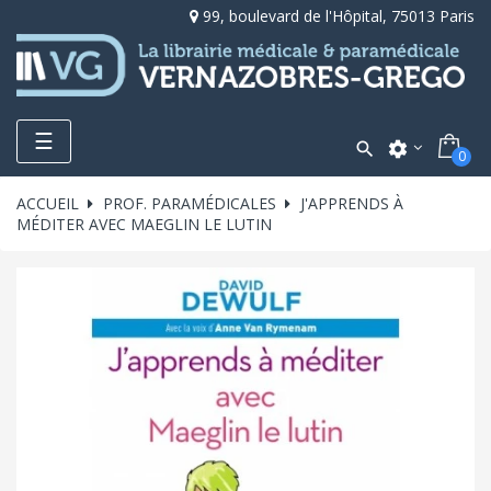
99, boulevard de l'Hôpital, 75013 Paris
Toggle
☰

settings
0
navigation
ACCUEIL
PROF. PARAMÉDICALES
J'APPRENDS À
MÉDITER AVEC MAEGLIN LE LUTIN