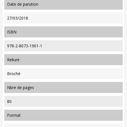
date de parution
27/03/2018
ISBN
978-2-8073-1901-1
reliure
Broché
nbre de pages
80
format