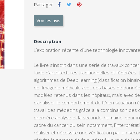
Partager
Voir les avis
Description
L’exploration récente d’une technologie innovante
Le livre s’inscrit dans une série de travaux concer
l’aide d’architectures traditionnelles et fédérées.
algorithmes de Deep learning (classification binaire
de l’Imagerie médicale avec des bases de données 
modèles retenus dans les hôpitaux, mais avec de 
d’analyser le comportement de l’IA en situation ré
travail des médecins grâce à la combinaison des deu
première analyse et la seconde, humaine, pour int
cadre du cancer du sein notamment, l’interprétat
réaliser et nécessite une vérification par un seco
réduire le nombre de faux négatif. Le rôle de la s