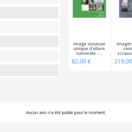
Image osseuse
Imageri
unique d'allure
cein
tumorale -...
scrapul
du
82,00 €
219,00
Aucun avis n'a été publié pour le moment.