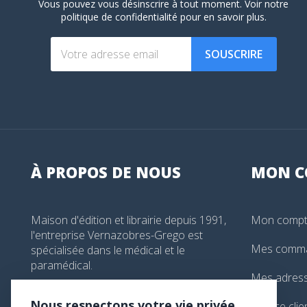
Vous pouvez vous désinscrire à tout moment. Voir
notre
politique de confidentialité
pour en savoir plus.
SOUSCRIRE
À PROPOS DE NOUS
MON
C
Maison d'édition et librairie depuis 1991,
Mon comp
l'entreprise Vernazobres-Grego est
Mes comm
spécialisée dans le médical et le
paramédical.
Mes adres
99, boulevard de l'Hôpital, Paris, France
Nous respectons votre vie privée
Service clie