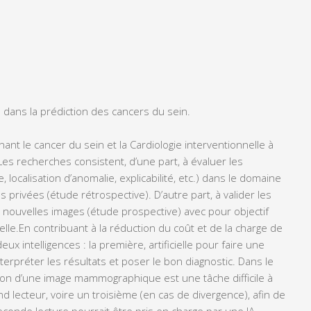
 dans la prédiction des cancers du sein
.
nant le cancer du sein et la Cardiologie interventionnelle à
 Les recherches consistent, d’une part, à évaluer les
, localisation d’anomalie, explicabilité, etc.) dans le domaine
privées (étude rétrospective). D’autre part, à valider les
nouvelles images (étude prospective) avec pour objectif
elle.En contribuant à la réduction du coût et de la charge de
x intelligences : la première, artificielle pour faire une
erpréter les résultats et poser le bon diagnostic. Dans le
ion d’une image mammographique est une tâche difficile à
nd lecteur, voire un troisième (en cas de divergence), afin de
econde lecture pourrait être pris en charge par une IA