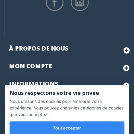
À PROPOS DE NOUS
MON
COMPTE
INFORMATIONS
Nous respectons votre vie privée
Nous utilisons des cookies pour améliorer votre
Marchand approuvé par la Société des Avis Garantis,
cliquez ici
pour vérifier
.
expérience. Vous pouvez choisir les catégories de cookies
que vous acceptez.
Copyright © 2020 Vernazobres Grego - tous droits
Tout accepter
réservés.