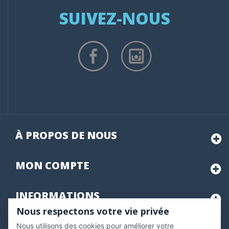
SUIVEZ-NOUS
À PROPOS DE NOUS
MON
COMPTE
INFORMATIONS
Nous respectons votre vie privée
Nous utilisons des cookies pour améliorer votre
Marchand approuvé par la Société des Avis Garantis,
cliquez ici