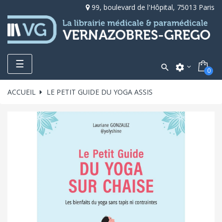
99, boulevard de l'Hôpital, 75013 Paris
Toggle
☰

settings
0
navigation
ACCUEIL
LE PETIT GUIDE DU YOGA ASSIS