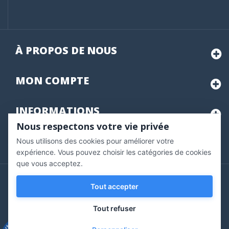
À PROPOS DE NOUS
MON
COMPTE
INFORMATIONS
Nous respectons votre vie privée
Nous utilisons des cookies pour améliorer votre
Marchand approuvé par la Société des Avis Garantis,
cliquez ici
pour vérifier
.
expérience. Vous pouvez choisir les catégories de cookies
que vous acceptez.
Copyright © 2020 Vernazobres Grego - tous droits
Tout accepter
réservés.
Tout refuser