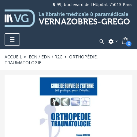
99, boulevard de l'Hôpital, 75013 Paris
Toggle
☰

settings
0
navigation
ACCUEIL
ECN / EDN / R2C
ORTHOPÉDIE,
TRAUMATOLOGIE