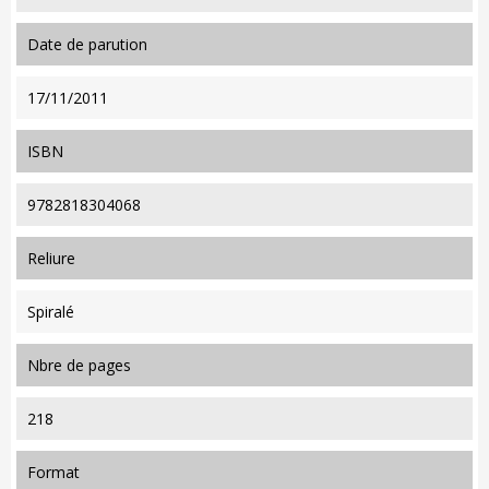
date de parution
17/11/2011
ISBN
9782818304068
reliure
Spiralé
nbre de pages
218
format