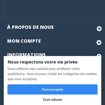
À PROPOS DE NOUS
MON
COMPTE
INFORMATIONS
Nous respectons votre vie privée
Nous utilisons des cookies pour améliorer votre
Marchand approuvé par la Société des Avis Garantis,
cliquez ici
pour vérifier
.
expérience. Vous pouvez choisir les catégories de cookies
que vous acceptez.
Copyright © 2020 Vernazobres Grego - tous droits
Tout accepter
réservés.
Tout refuser