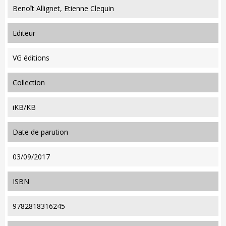
Benoît Allignet, Etienne Clequin
editeur
VG éditions
collection
iKB/KB
date de parution
03/09/2017
ISBN
9782818316245