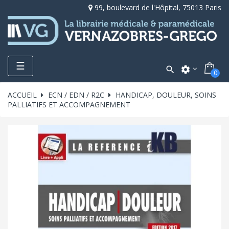
99, boulevard de l'Hôpital, 75013 Paris
Toggle
☰

settings
0
navigation
ACCUEIL
ECN / EDN / R2C
HANDICAP, DOULEUR, SOINS
PALLIATIFS ET ACCOMPAGNEMENT