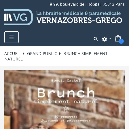
99, boulevard de l'Hôpital, 75013 Paris
Toggle
☰

settings
0
navigation
ACCUEIL
GRAND PUBLIC
BRUNCH SIMPLEMENT
NATUREL