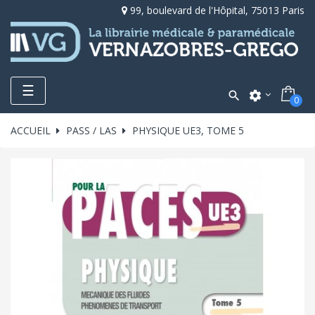
99, boulevard de l'Hôpital, 75013 Paris
Toggle
☰

settings
0
navigation
ACCUEIL
PASS / LAS
PHYSIQUE UE3, TOME 5