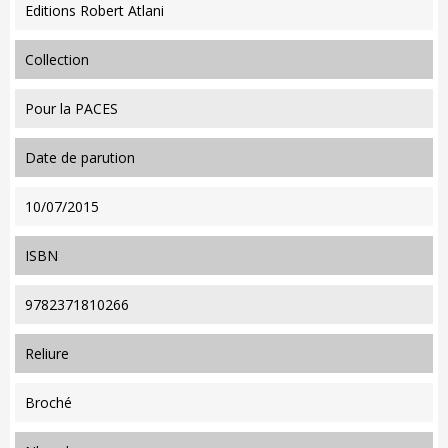
Editions Robert Atlani
collection
Pour la PACES
date de parution
10/07/2015
ISBN
9782371810266
reliure
Broché