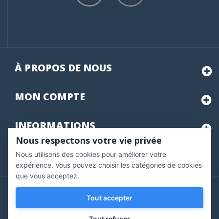
À PROPOS DE NOUS
MON
COMPTE
INFORMATIONS
Nous respectons votre vie privée
Nous utilisons des cookies pour améliorer votre
Marchand approuvé par la Société des Avis Garantis,
cliquez ici
pour vérifier
.
expérience. Vous pouvez choisir les catégories de cookies
que vous acceptez.
Copyright © 2020 Vernazobres Grego - tous droits
Tout accepter
réservés.
Tout refuser