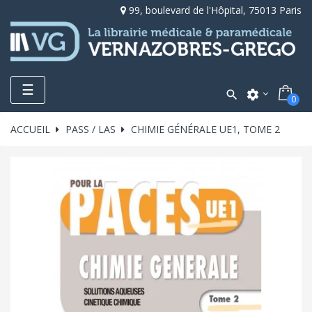
99, boulevard de l'Hôpital, 75013 Paris
Toggle
☰

settings
0
navigation
ACCUEIL
PASS / LAS
CHIMIE GÉNÉRALE UE1, TOME 2