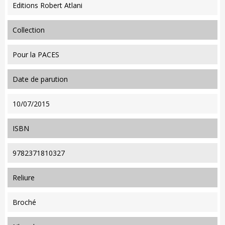
Editions Robert Atlani
collection
Pour la PACES
date de parution
10/07/2015
ISBN
9782371810327
reliure
Broché