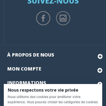
SUIVEZ-NOUS
À PROPOS DE NOUS
MON
COMPTE
INFORMATIONS
Nous respectons votre vie privée
Nous utilisons des cookies pour améliorer votre
Marchand approuvé par la Société des Avis Garantis,
cliquez ici
pour vérifier
.
expérience. Vous pouvez choisir les catégories de cookies