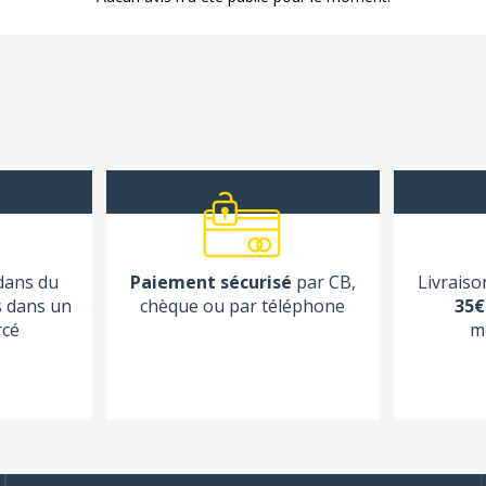
 dans du
Paiement sécurisé
par CB,
Livraiso
s dans un
chèque ou par téléphone
35€
rcé
m