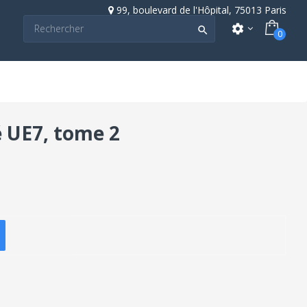
99, boulevard de l'Hôpital, 75013 Paris
settings

0
é UE7, tome 2