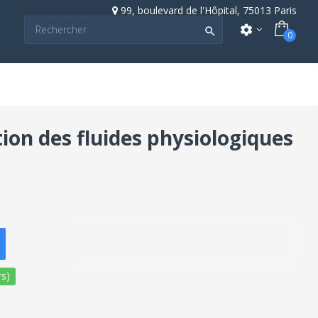
99, boulevard de l'Hôpital, 75013 Paris
settings

0
tion des fluides physiologiques
s)