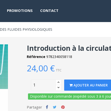
PROMOTIONS
CONTACT
DES FLUIDES PHYSIOLOGIQUES
Introduction à la circula
Référence
9782340058118
24,00 €
TTC
AJOUTER AU PANIER
Disponible sur commande (expédié sous 3 à 6 jour
Partager