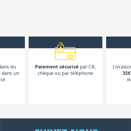
 dans du
Paiement sécurisé
par CB,
Livraiso
s dans un
chèque ou par téléphone
35€
rcé
m