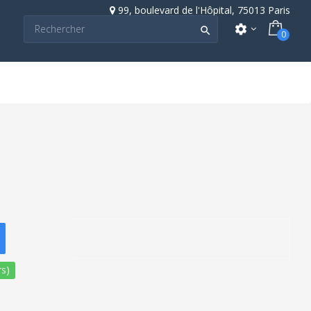
99, boulevard de l'Hôpital, 75013 Paris
settings

0
s)