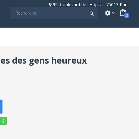
99, boulevard de l'Hôpital, 75013 Paris
settings

0
ces des gens heureux
s)