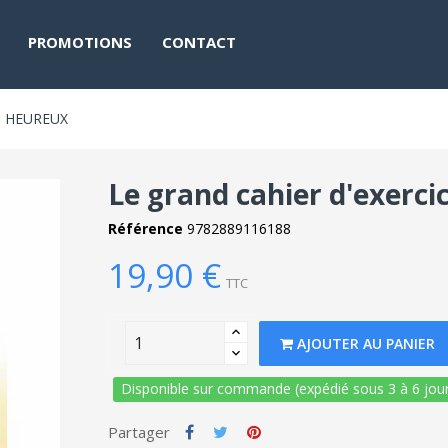
PROMOTIONS
CONTACT
S HEUREUX
Le grand cahier d'exerci
Référence
9782889116188
19,90 €
TTC
AJOUTER AU PANIER
Disponible sur commande (expédié sous 3 à 6 jour
Partager