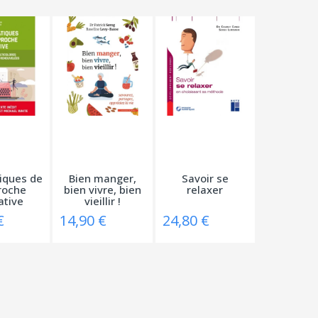
iques de
Bien manger,
Savoir se
roche
bien vivre, bien
relaxer
ative
vieillir !
€
14,90 €
24,80 €