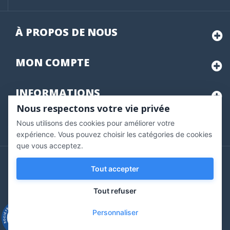
À PROPOS DE NOUS
MON
COMPTE
INFORMATIONS
Nous respectons votre vie privée
Nous utilisons des cookies pour améliorer votre
Marchand approuvé par la Société des Avis Garantis,
cliquez ici
pour vérifier
.
expérience. Vous pouvez choisir les catégories de cookies
que vous acceptez.
Copyright © 2020 Vernazobres Grego - tous droits
Tout accepter
réservés.
Tout refuser
Personnaliser
9.3
/10
543 avis