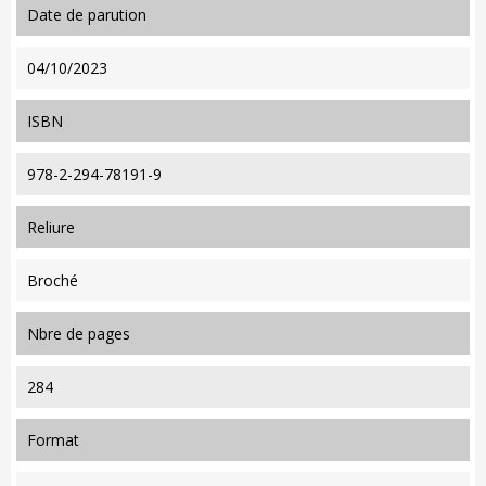
date de parution
04/10/2023
ISBN
978-2-294-78191-9
reliure
Broché
nbre de pages
284
format