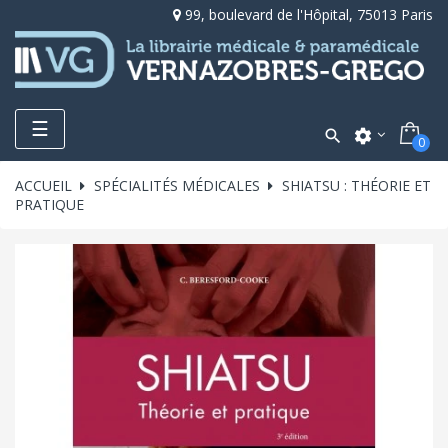
99, boulevard de l'Hôpital, 75013 Paris
Toggle
☰

settings
0
navigation
ACCUEIL
SPÉCIALITÉS MÉDICALES
SHIATSU : THÉORIE ET
PRATIQUE