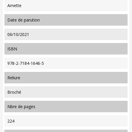
Arnette
date de parution
06/10/2021
ISBN
978-2-7184-1646-5
reliure
Broché
nbre de pages
224