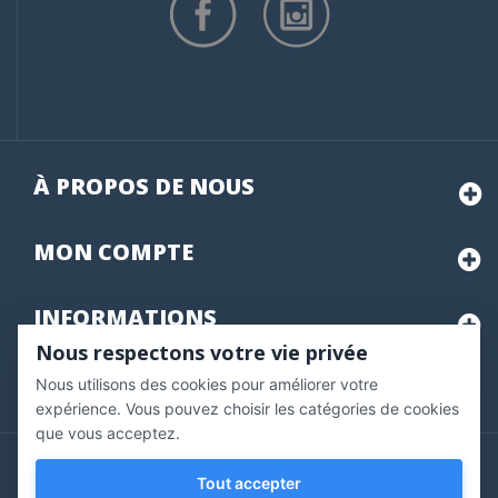
À PROPOS DE NOUS
MON
COMPTE
INFORMATIONS
Nous respectons votre vie privée
Nous utilisons des cookies pour améliorer votre
Marchand approuvé par la Société des Avis Garantis,
cliquez ici
pour vérifier
.
expérience. Vous pouvez choisir les catégories de cookies
que vous acceptez.
Copyright © 2020 Vernazobres Grego - tous droits
Tout accepter
réservés.