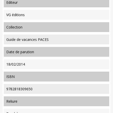
editeur
VG éditions
collection
Guide de vacances PACES
date de parution
18/02/2014
ISBN
9782818309650
reliure