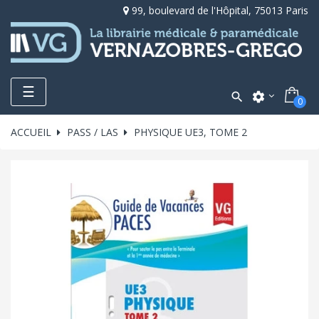
99, boulevard de l'Hôpital, 75013 Paris
Toggle
☰

settings
0
navigation
ACCUEIL
PASS / LAS
PHYSIQUE UE3, TOME 2