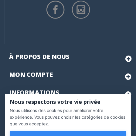
À PROPOS DE NOUS
MON
COMPTE
INFORMATIONS
Nous respectons votre vie privée
Nous utilisons des cookies pour améliorer votre
Marchand approuvé par la Société des Avis Garantis,
cliquez ici
pour vérifier
.
expérience. Vous pouvez choisir les catégories de cookies
que vous acceptez.
Copyright © 2020 Vernazobres Grego - tous droits