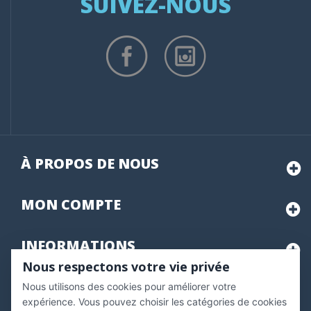
SUIVEZ-NOUS
À PROPOS DE NOUS
MON
COMPTE
INFORMATIONS
Nous respectons votre vie privée
Nous utilisons des cookies pour améliorer votre
Marchand approuvé par la Société des Avis Garantis,
cliquez ici
pour vérifier
.
expérience. Vous pouvez choisir les catégories de cookies