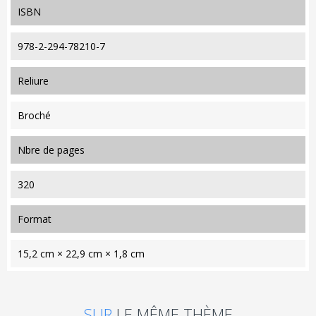
ISBN
978-2-294-78210-7
reliure
Broché
nbre de pages
320
format
15,2 cm × 22,9 cm × 1,8 cm
SUR
LE MÊME THÈME