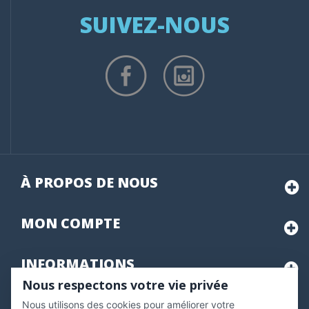
SUIVEZ-NOUS
À PROPOS DE NOUS
MON
COMPTE
INFORMATIONS
Nous respectons votre vie privée
Nous utilisons des cookies pour améliorer votre
Marchand approuvé par la Société des Avis Garantis,
cliquez ici