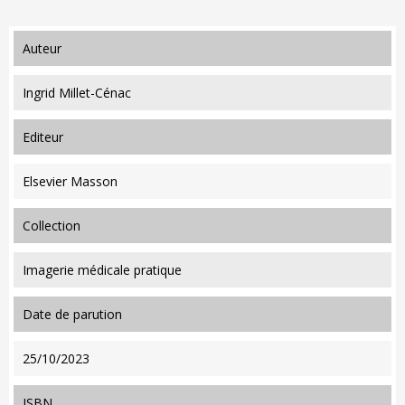
auteur
Ingrid Millet-Cénac
editeur
Elsevier Masson
collection
Imagerie médicale pratique
date de parution
25/10/2023
ISBN