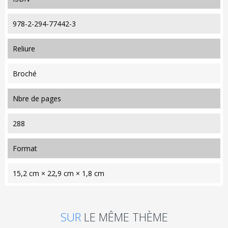
978-2-294-77442-3
reliure
Broché
nbre de pages
288
format
15,2 cm × 22,9 cm × 1,8 cm
SUR
LE MÊME THÈME