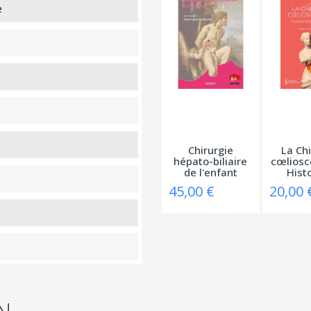
e
Chirurgie
La Chi
hépato-biliaire
cœliosc
de l'enfant
Histo
45,00 €
20,00 