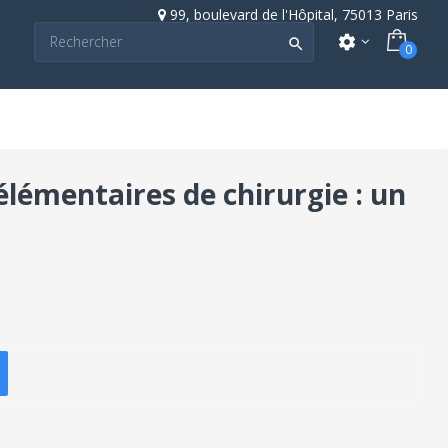
99, boulevard de l'Hôpital, 75013 Paris
settings

0
élémentaires de chirurgie : un