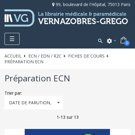
99, boulevard de l'Hôpital, 75013 Paris
Toggle
☰

settings
0
navigation
ACCUEIL
ECN / EDN / R2C
FICHES DE COURS
PRÉPARATION ECN
Préparation ECN
Trier par:

DATE DE PARUTION,
DÉCROISSANT
1-13 sur 13