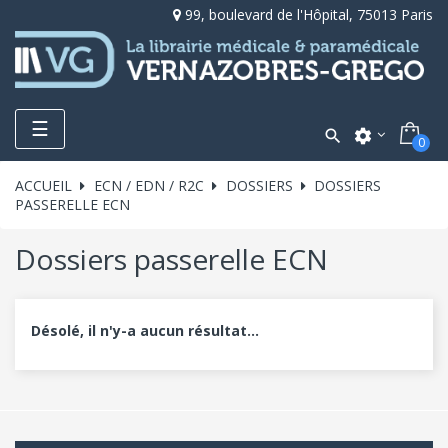
99, boulevard de l'Hôpital, 75013 Paris
Toggle
☰

settings
0
navigation
ACCUEIL
ECN / EDN / R2C
DOSSIERS
DOSSIERS
PASSERELLE ECN
Dossiers passerelle ECN
Désolé, il n'y-a aucun résultat...