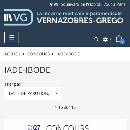
99, boulevard de l'Hôpital, 75013 Paris
Toggle
☰

settings
0
navigation
ACCUEIL
CONCOURS
IADE-IBODE
IADE-IBODE
Trier par:

DATE DE PARUTION,
DÉCROISSANT
1-15 sur 15