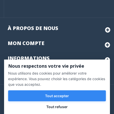
À PROPOS DE NOUS
MON
COMPTE
INFORMATIONS
Nous respectons votre vie privée
Nous utilisons des cookies pour améliorer votre
Marchand approuvé par la Société des Avis Garantis,
cliquez ici
pour vérifier
.
expérience. Vous pouvez choisir les catégories de cookies
que vous acceptez.
Copyright © 2020 Vernazobres Grego - tous droits
Tout accepter
réservés.
Tout refuser