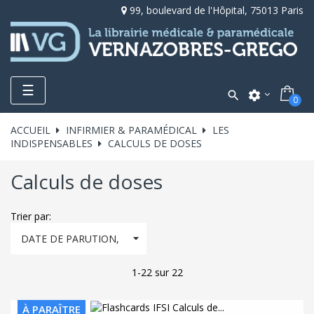
99, boulevard de l'Hôpital, 75013 Paris
Toggle
☰

settings
0
navigation
ACCUEIL
INFIRMIER & PARAMÉDICAL
LES
INDISPENSABLES
CALCULS DE DOSES
Calculs de doses
Trier par:

DATE DE PARUTION,
DÉCROISSANT
1-22 sur 22
À PARAÎTRE