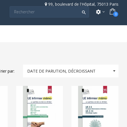
99, boulevard de l'Hôpital, 75013 Paris
settings

0

rier par:
DATE DE PARUTION, DÉCROISSANT