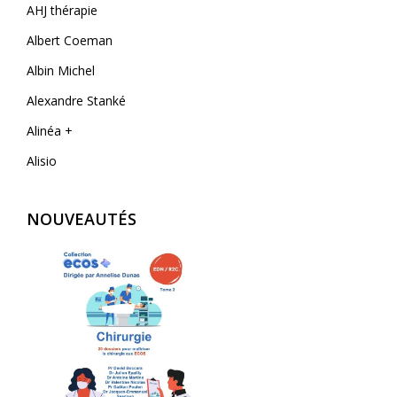
AHJ thérapie
Albert Coeman
Albin Michel
Alexandre Stanké
Alinéa +
Alisio
AliveCor
NOUVEAUTÉS
Allary éditions
Alpen
Alpha Pict
Alphil éditions
Amphora
Anfortas