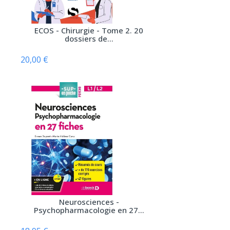
Anthemis
Apogée
ECOS - Chirurgie - Tome 2. 20
Arènes (Editions Les)
dossiers de...
Armand Colin
20,00 €
Arnette
Arsi
Atlande
Balland
Bayard Jeunesse
BD PSY
Belin
Béliveau
Neurosciences -
Psychopharmacologie en 27...
Belles lettres
Berger Levrault