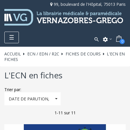
99, boulevard de l'Hôpital, 75013 Paris
Toggle
☰

settings
0
navigation
ACCUEIL
ECN / EDN / R2C
FICHES DE COURS
L'ECN EN
FICHES
L'ECN en fiches
Trier par:

DATE DE PARUTION,
DÉCROISSANT
1-11 sur 11