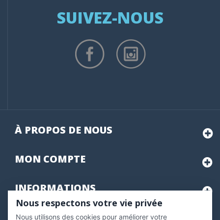
SUIVEZ-NOUS
À PROPOS DE NOUS
MON
COMPTE
INFORMATIONS
Nous respectons votre vie privée
Nous utilisons des cookies pour améliorer votre
Marchand approuvé par la Société des Avis Garantis,
cliquez ici