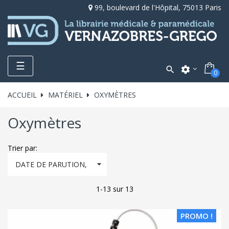
99, boulevard de l'Hôpital, 75013 Paris
Toggle
☰

settings
0
navigation
ACCUEIL
MATÉRIEL
OXYMÈTRES
Oxymètres
Trier par:

DATE DE PARUTION,
DÉCROISSANT
1-13 sur 13
PROMO !