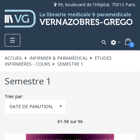
99, boulevard de l'Hôpital, 75013 Paris
Toggle
☰

settings
0
navigation
ACCUEIL
INFIRMIER & PARAMÉDICAL
ETUDES
INFIRMIÈRES - COURS
SEMESTRE 1
Semestre 1
Trier par:

DATE DE PARUTION,
DÉCROISSANT
61-96 sur 96