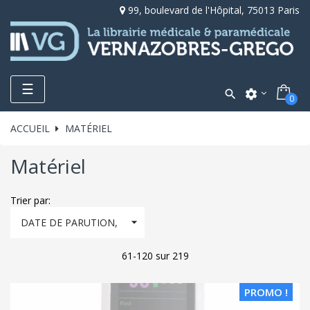
99, boulevard de l'Hôpital, 75013 Paris
Toggle
☰

settings
0
navigation
ACCUEIL
MATÉRIEL
Matériel
Trier par:

DATE DE PARUTION,
DÉCROISSANT
61-120 sur 219
PROMO !