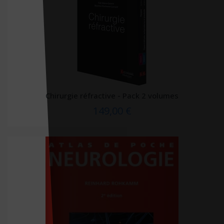
Trajectoire (editions)
UGA éditions
UNIV UMONS
US neurologicals
VG éditions
Chirurgie réfractive - Pack 2 volumes
Vidal
149,00 €
Vigot
Vuibert
Welch Allyn
White star
Xavier Montauban
Zones éditions