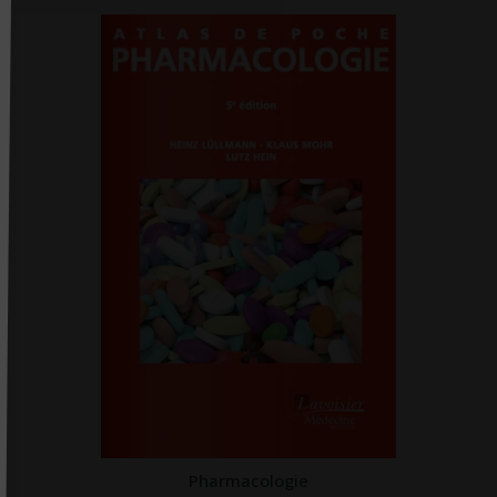
Guy Trédaniel
H & K
Hachette
Hachette Pratique
HarperCollins France
Heine
Heine scientific
Helvetiq
Hémisphères éditions
Hermann
Hermès Lavoisier
Heures de France
Holtex
Pharmacologie