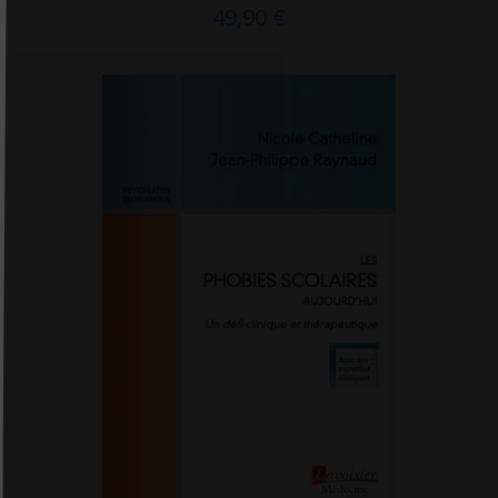
49,90 €
Horay
Hospihub éditions
Huginn & Muninn
Humensciences Editions
Hygée Editions
Ideo
IFEq éditions
IFHE éditions
Imago
In press
Interéditions
IVT éditions
J'ai lu