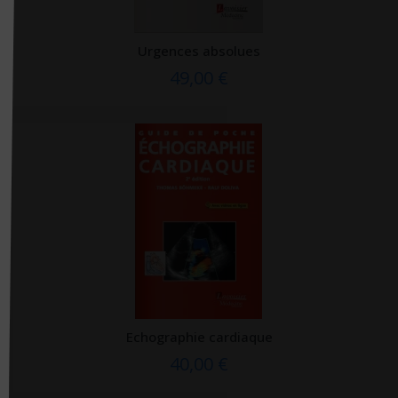
Gange
Urgences absolues
Gereso
49,00 €
Gerfaut
(1 avis
Gima
Giunti psychometrics
Glénat
Global media santé
Grancher
Grasset
Grego
Gregson
Echographie cardiaque
Gremese
40,00 €
Groupe Ciel