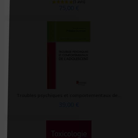
Elsevier Masson
75,00 €
Enrick B. Éditions
ENRICK.B Editions
EPFL Press
Erès
ERPI
ESF éditeur
Eska
Espace ID
Troubles psychiques et comportementaux de...
Estem
39,00 €
Estem Vuibert
Exergue
Exuvie Editions
Eyrolles