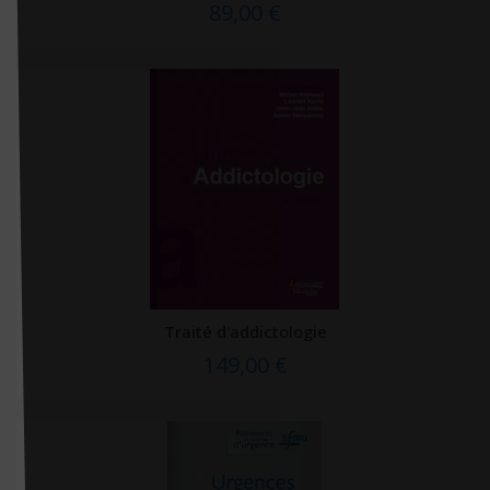
89,00 €
Oxford university press
Papyrus éditions
Parresia
Payot
Pearson
Petits génies
Pharmathèmes
Phidias
Traité d'addictologie
Philippe Duval
149,00 €
Plon
Pocket
Point vétérinaire
Points