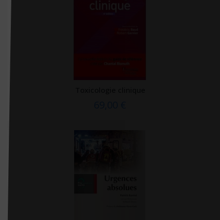
(1 avis
Familium
Fayard
FENTAC
First éditions
Firsty
Toxicologie clinique
Flammarion
69,00 €
Folio
Foucher
Frafito
France agricole
Frison Roche
Gallimard
Gallmeister