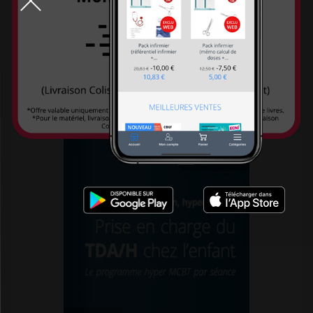
Le Bord de l'eau
Le Coudrier
Le Courrier du Livre
Traumatismes ostéo-articulaires du poignet...
Le Figaro éditions
79,00 €
Le Jour
Le lotus et l'éléphant
Le moniteur des pharmacies
Le muscadier
Le souffle d'or
Le Tripode
Leduc
Leduc. S éditions
LEH