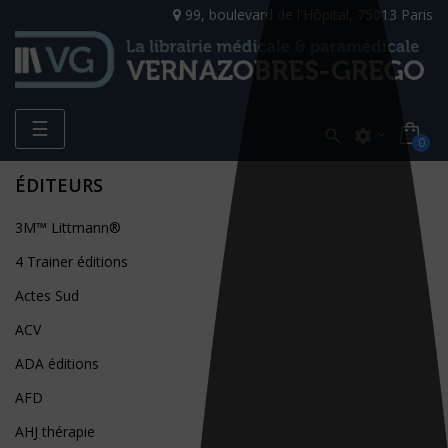
99, boulevard de l'Hôpital, 75013 Paris
Toggle
☰

settings
0
navigation
ÉDITEURS
3M™ Littmann®
4 Trainer éditions
Actes Sud
ACV
ADA éditions
AFD
AHJ thérapie