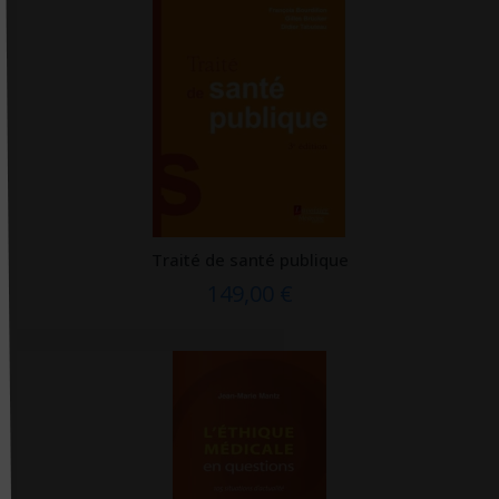
Masson
Med'Com
Med-line
Medbag
Médecine & hygiène
Médecine sciences
Médecine sciences Flammarion
Traité de santé publique
Medi'strophe
149,00 €
Mediaspaul
Médicilline
Médicis
MediPlogs
Mémoire d'Encrier