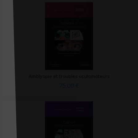
RMS éditions
Robert Laffont
S-éditions
S. Editions
Salvator
Sang de la Terre
Santé Diététique éditions
Amblyopie et troubles oculomoteurs
Sassi Editore
75,00 €
Satas
Sauramps médical
Sciences humaines éditions
Seli Arslan
Seli Arslan