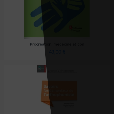
Procréation, médecine et don
43,00 €