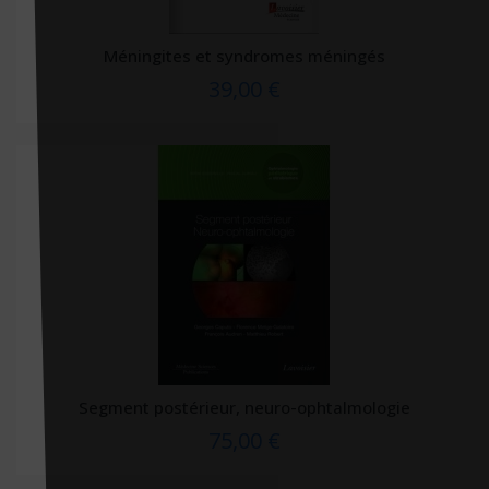
PU Québec
Méningites et syndromes méningés
PU Rennes
39,00 €
PUF
Quanto
Quintessence
Racine Be
Racine éditions
Récréalire
Rémy Plagnard
Renaissance du Livre (La)
Ressources primordiales
Segment postérieur, neuro-ophtalmologie
Retz
75,00 €
Rivages