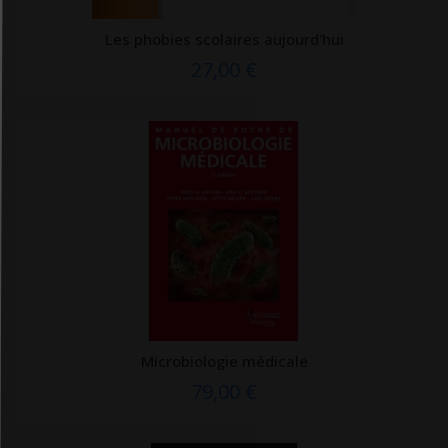
Jaypee
Les phobies scolaires aujourd'hui
JBH santé
27,00 €
JC Lattès
Joe éditions
John Libbey eurotext
Josette Lyon
Jouvence
K'noé
Kennes
Kubik Editions
(1 avis
L'ARGUS de l'assurance
Microbiologie médicale
L'Etudiant
79,00 €
L'Harmattan