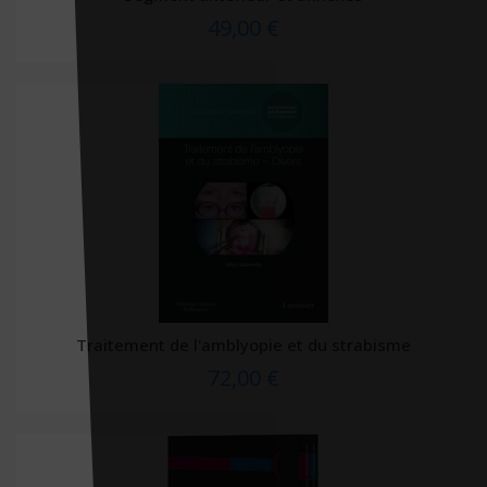
Sully
49,00 €
Sup'Foucher
Tallandier
Taschen
TDM éditions
Tec & Doc
Tecnimed
Terre Vivante
Testez éditions
Thierry Brusson conseils
Traitement de l'amblyopie et du strabisme
72,00 €
Thierry Souccar éditions
Tita éditions
Tom Pousse
Traité de Médecine (Editions)