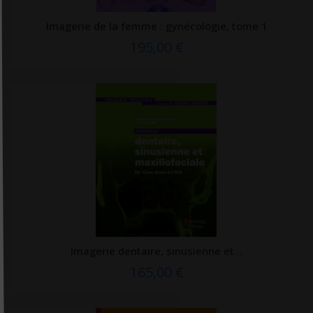
Lieux dits
Imagerie de la femme : gynécologie, tome 1
Livre de poche
195,00 €
Luc Pire
Luxamed
MA éditions
Macro Editions
Maloine
Mango
MAPAR
Marabout
Mardaga
Imagerie dentaire, sinusienne et...
165,00 €
MARDAGA PIERRE
Marie B