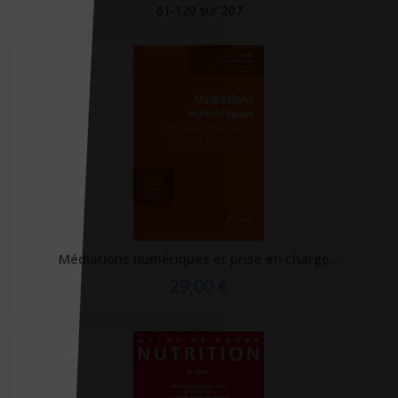
61-120 sur 207
CHU Sainte-Justine
City éditions
CNGE
CNGOF
CNRS éditions
Coédition Francis Lefebvre/Dalloz
Comed
Contre-dires
Médiations numériques et prise en charge...
Dalloz
29,00 €
Dangles
Dauphin (Editions du)
David
DDB