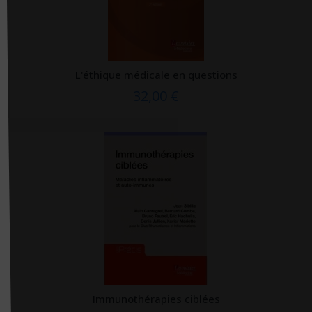
Merci les Livres
Michalon
Michel Lafon
L'éthique médicale en questions
Mosaïque Santé
32,00 €
Nanika
Nathan
Nonin
NOUVEAU MONDE
OAM
Odile Jacob
Omron
Ophrys
Ortho édition
Immunothérapies ciblées
Ouvrage Médical