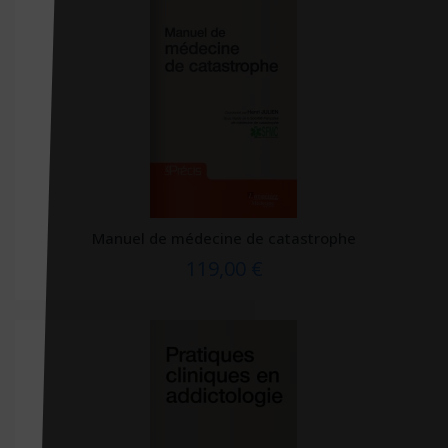
Editions De Fallois
Editions de l'homme
Editions de minuit
Editions de Santé
Editions du 81
Editions du Courroux
Editions du Lau
Manuel de médecine de catastrophe
Editions du Puits fleuri
119,00 €
Editions EMS
Editions La Plage
Éditions Liberté
Editions médicales internationales
Editions Métailié