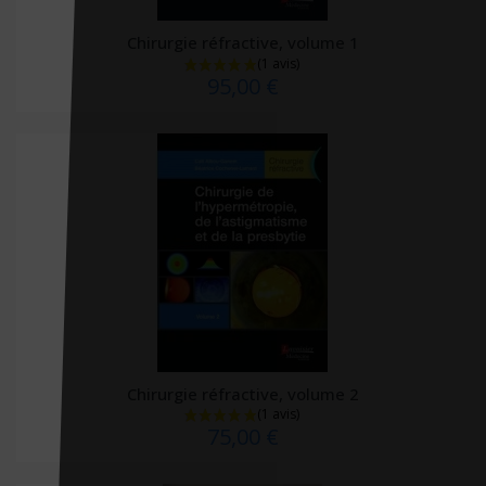
Docteur Toons
Chirurgie réfractive, volume 1
Doin
95,00 €
Dorling Kindersley
Dunod
Dupont médical
ECOLE DES LOISIRS EDITIONS
Ecole Polytechnique (editions)
Edan
Edilivre
Edimark santé
Ediscience
Chirurgie réfractive, volume 2
Editions 41
75,00 €
Editions CDP