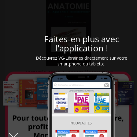
L'Iconoclaste
L'Observatoire
L'opportun
La Documentation Française
Faites-en plus avec
LA MAISON
l'application !
La Martinière
Découvrez VG-Librairies directement sur votre
La Presse éditions
smartphone ou tablette.
Anatomie, tome 2 : appareil locomoteur
Labor et Fides
39,00 €
Lamarre
Langue au Chat
Larousse
Lavoisier Médecine sciences
LAVOISIER MSP
Lavoisier Tec & Doc