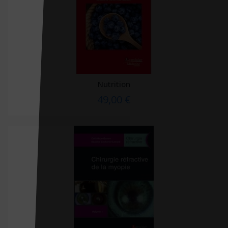
De Bibliotheca
De Boeck
De Boeck Estem
De Boeck Solal
DE BOECK SUP
Nutrition
49,00 €
De Boissy
De Mortagne
Débats Publics
Delachaux et Niestlé
Delcourt
Delmas
Desiris
Dimatex