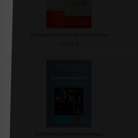
Editions phlébologiques françaises
Editions Quæ
Editions Robert Atlani
Pratiques cliniques en addictologie
Editions Robert Jauze
35,00 €
Editions universitaires européennes
Editions Véga
EDK
Edoya éditions
EDP sciences
EHESP
Ellébore
Ellipses
Elsevier
Echocardiographie en pratique