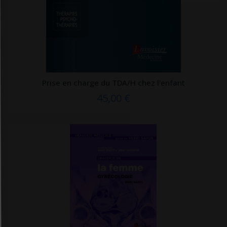
Les éditions de médecine
Les Arènes
Les Echappés éditions
Les éditions du Cerf
LES EDITIONS DU GENEPI
Prise en charge du TDA/H chez l'enfant
45,00 €
Les Éditions L'Atelier d'M
Les points sur les i
Lettmotif Editions
LexisNexis
LGDJ
Liberté éditions
Librairie Garancière
Librairie Garancière