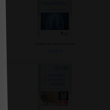
Porphyre
Posturopole
Pradel
Prat Éditions
Presses des Mines
Urgences respiratoires
Privat
49,00 €
Proch chapitre
PU Bruxelles
PU du Septentrion
PU François Rabelais
PU Laval
PU Montréal
PU PROVENCE