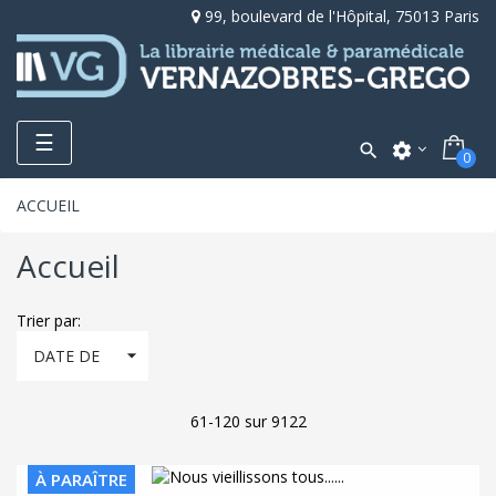
99, boulevard de l'Hôpital, 75013 Paris
Toggle
☰

settings
0
navigation
ACCUEIL
Accueil
Trier par:

DATE DE
PARUTION,
61-120 sur 9122
DÉCROISSANT
À PARAÎTRE