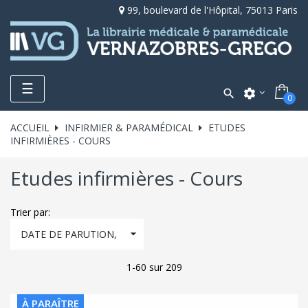
99, boulevard de l'Hôpital, 75013 Paris
Toggle
☰

settings
0
navigation
ACCUEIL
INFIRMIER & PARAMÉDICAL
ETUDES
INFIRMIÈRES - COURS
Etudes infirmières - Cours
Trier par:

DATE DE PARUTION,
DÉCROISSANT
1-60 sur 209
À PARAÎTRE