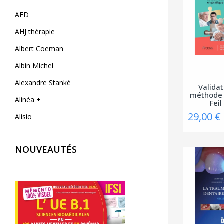
AFD
AHJ thérapie
Albert Coeman
Albin Michel
Alexandre Stanké
Validat
méthode
Alinéa +
Feil
29,00 €
Alisio
AliveCor
NOUVEAUTÉS
Allary éditions
Alpen
Alpha Pict
Alphil éditions
Amphora