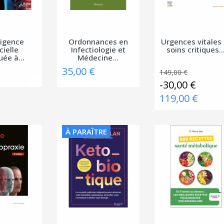
lligence
Ordonnances en
Urgences vitales 
icielle
Infectiologie et
soins critiques..
uée à...
Médecine...
35,00 €
149,00 €
-30,00 €
119,00 €
À PARAÎTRE