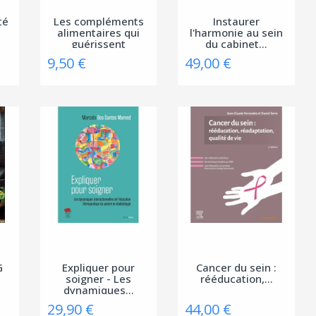
té
Les compléments
Instaurer
alimentaires qui
l'harmonie au sein
guérissent
du cabinet...
9,50 €
49,00 €
G
Expliquer pour
Cancer du sein :
soigner - Les
rééducation,...
dynamiques...
29,90 €
44,00 €