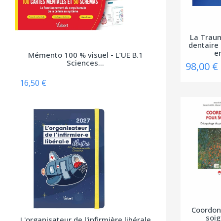
Anfortas
Anthemis
La Trau
dentaire 
Apogée
en
Mémento 100 % visuel - L’UE B.1
Arènes (Editions Les)
Sciences...
98,00 €
Armand Colin
16,50 €
Arnette
Arsi
Atlande
Balland
Bayard Jeunesse
BD PSY
Belin
Coordon
Béliveau
soig
L'organisateur de l'infirmière libérale