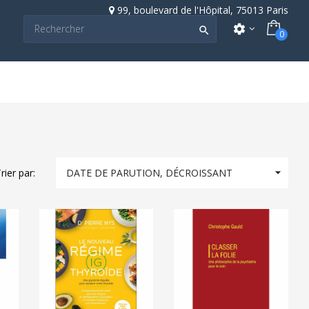
99, boulevard de l'Hôpital, 75013 Paris
settings

0

rier par:
DATE DE PARUTION, DÉCROISSANT