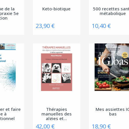
ue de la
Keto-biotique
500 recettes san
praxie 5e
métabolique
tion
23,90 €
10,40 €
er et faire
Thérapies
Mes assiettes I
ce à
manuelles des
bas
ptionnel
algies et...
42,00 €
18,90 €