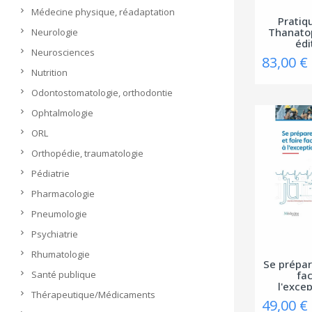
Médecine physique, réadaptation
Pratiq
Thanato
Neurologie
édi
Neurosciences
83,00 €
Nutrition
Odontostomatologie, orthodontie
Ophtalmologie
ORL
Orthopédie, traumatologie
Pédiatrie
Pharmacologie
Pneumologie
Psychiatrie
Rhumatologie
Se prépar
Santé publique
fa
l'exce
Thérapeutique/Médicaments
49,00 €