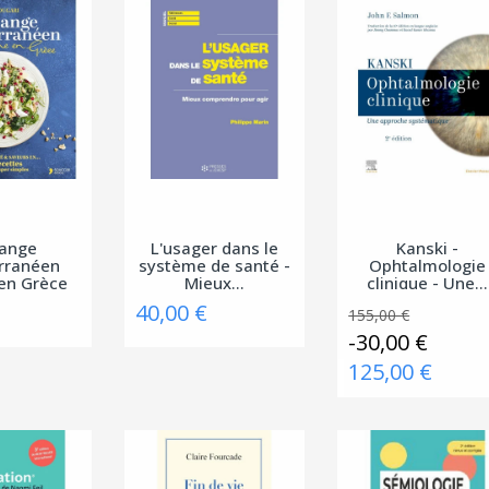
mange
L'usager dans le
Kanski -
rranéen
système de santé -
Ophtalmologie
en Grèce
Mieux...
clinique - Une...
40,00 €
155,00 €
-30,00 €
125,00 €