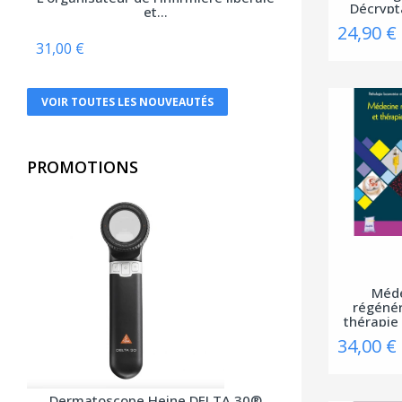
Décrypt
et...
Belles lettres
24,90 €
Berger Levrault
31,00 €
Bien lire
VOIR TOUTES LES NOUVEAUTÉS
Biocare
Braun
PROMOTIONS
Breal
Bruylant
Buchet-Chastel
Busquet
Cassini
Méd
régénér
CEDH
thérapie 
34,00 €
Celse
Chariot d'or
Dermatoscope Heine DELTA 30®